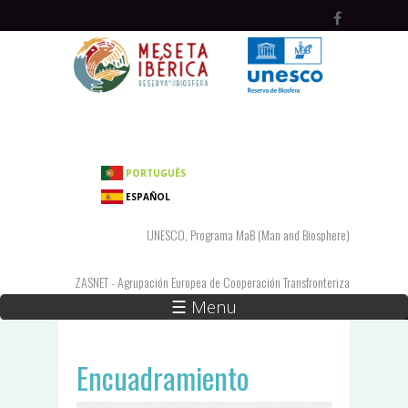
Pasar al contenido principal
PORTUGUÊS
ESPAÑOL
UNESCO, Programa MaB (Man and Biosphere)
ZASNET - Agrupación Europea de Cooperación Transfronteriza
☰ Menu
Encuadramiento