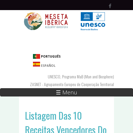
Passar para o conteúdo principal
PORTUGUÊS
ESPAÑOL
UNESCO, Programa MaB (Man and Biosphere)
ZASNET - Agrupamento Europeu de Cooperação Territorial
☰ Menu
Listagem Das 10
Receitas Vencedores Do