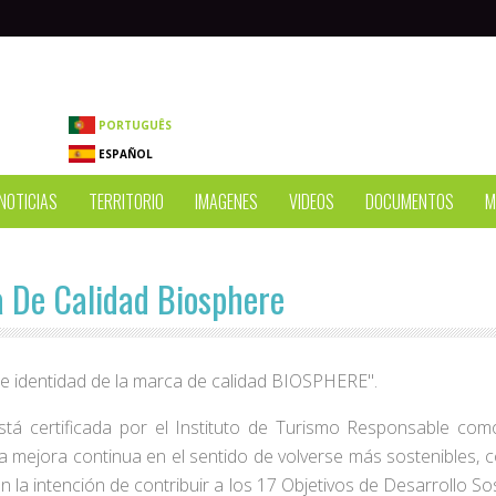
PORTUGUÊS
ESPAÑOL
NOTICIAS
TERRITORIO
IMAGENES
VIDEOS
DOCUMENTOS
M
 De Calidad Biosphere
e identidad de la marca de calidad BIOSPHERE".
á certificada por el Instituto de Turismo Responsable como 
 mejora continua en el sentido de volverse más sostenibles, co
on la intención de contribuir a los 17 Objetivos de Desarrollo 