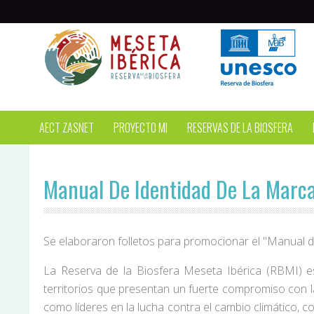
Pasar al contenido principal
AECT ZASNET
PROYECTO MI
RESERVAS DE LA BIOSFERA
Manual De Identidad De La Marca
Se elaboraron folletos para promocionar el "Manual d
La Reserva de la Biosfera Meseta Ibérica (RBMI) est
territorios que presentan un fuerte compromiso con la
como líderes en la lucha contra el cambio climático, c