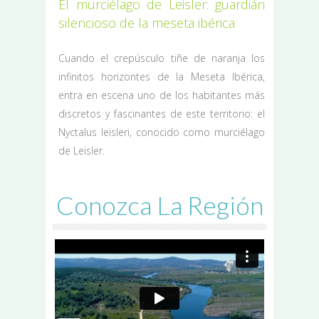
El murciélago de Leisler: guardián
silencioso de la meseta ibérica
Cuando el crepúsculo tiñe de naranja los
infinitos horizontes de la Meseta Ibérica,
entra en escena uno de los habitantes más
discretos y fascinantes de este territorio: el
Nyctalus leisleri, conocido como murciélago
de Leisler.
Conozca La Región