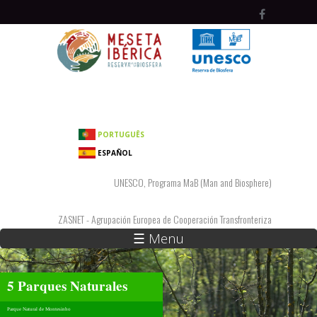
Pasar al contenido principal
PORTUGUÊS
ESPAÑOL
UNESCO, Programa MaB (Man and Biosphere)
ZASNET - Agrupación Europea de Cooperación Transfronteriza
☰ Menu
5 Parques Naturales
Parque Natural de Montesinho