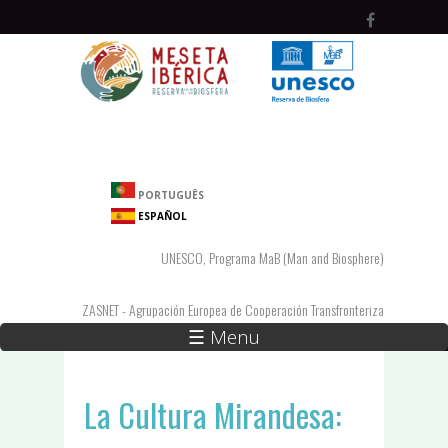
Pasar al contenido principal
PORTUGUÊS
ESPAÑOL
UNESCO, Programa MaB (Man and Biosphere)
ZASNET - Agrupación Europea de Cooperación Transfronteriza
☰ Menu
La Cultura Mirandesa: