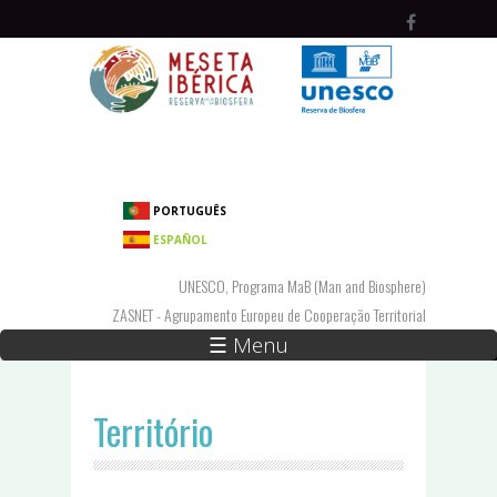
Passar para o conteúdo principal
PORTUGUÊS
ESPAÑOL
UNESCO, Programa MaB (Man and Biosphere)
ZASNET - Agrupamento Europeu de Cooperação Territorial
☰ Menu
Território