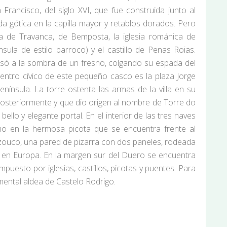
Francisco, del siglo XVI, que fue construida junto al
eda gótica en la capilla mayor y retablos dorados. Pero
a de Travanca, de Bemposta, la iglesia románica de
sula de estilo barroco) y el castillo de Penas Roias.
nsó a la sombra de un fresno, colgando su espada del
 centro cívico de este pequeño casco es la plaza Jorge
nínsula. La torre ostenta las armas de la villa en su
 posteriormente y que dio origen al nombre de Torre do
bello y elegante portal. En el interior de las tres naves
mo en la hermosa picota que se encuentra frente al
azouco, una pared de pizarra con dos paneles, rodeada
ado en Europa. En la margen sur del Duero se encuentra
puesto por iglesias, castillos, picotas y puentes. Para
umental aldea de Castelo Rodrigo.