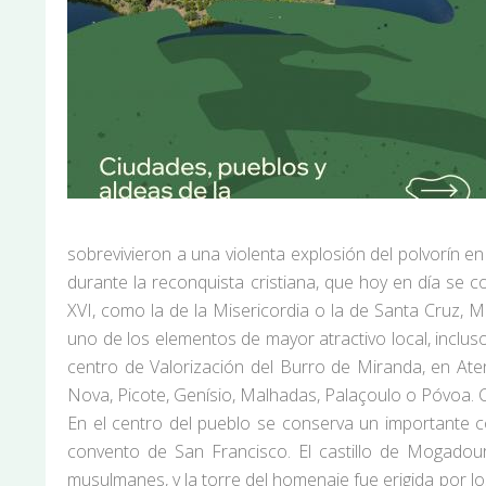
sobrevivieron a una violenta explosión del polvorín e
durante la reconquista cristiana, que hoy en día se 
XVI, como la de la Misericordia o la de Santa Cruz, 
uno de los elementos de mayor atractivo local, inclus
centro de Valorización del Burro de Miranda, en Aten
Nova, Picote, Genísio, Malhadas, Palaçoulo o Póvoa. 
En el centro del pueblo se conserva un importante conju
convento de San Francisco. El castillo de Mogadour
musulmanes, y la torre del homenaje fue erigida por los