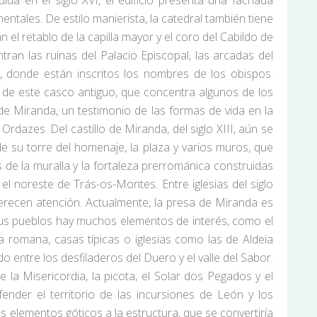
da en el siglo XVI, el edificio presenta una fachada
tales. De estilo manierista, la catedral también tiene
 el retablo de la capilla mayor y el coro del Cabildo de
ntran las ruinas del Palacio Episcopal, las arcadas del
a, donde están inscritos los nombres de los obispos.
ca de este casco antiguo, que concentra algunos de los
a de Miranda, un testimonio de las formas de vida en la
dazes. Del castillo de Miranda, del siglo XIII, aún se
 su torre del homenaje, la plaza y varios muros, que
 de la muralla y la fortaleza prerrománica construidas
l noreste de Trás-os-Montes. Entre iglesias del siglo
merecen atención. Actualmente, la presa de Miranda es
n sus pueblos hay muchos elementos de interés, como el
a romana, casas típicas o iglesias como las de Aldeia
ntre los desfiladeros del Duero y el valle del Sabor.
de la Misericordia, la picota, el Solar dos Pegados y el
nder el territorio de las incursiones de León y los
os elementos góticos a la estructura, que se convertiría