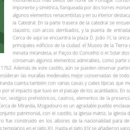
monumentos más bellos del norte de Portugal. Construi
imponente y simétrica, flanqueada por dos torres monumen
algunos elementos renacentistas y en su interior destacan
la Catedral. En la parte trasera de la catedral se encue
claustro, con arcos derribados, y la puerta de entrad
Cerca de aquí se encuentra la plaza D. João III, la úni
principales edificios de la ciudad: el Museo de la Tierr
meseta mirandesa, el Paços do Concelho o el Solar dos Or
conservan algunos elementos admirables, como parte de
n 1762. Además de este castillo, aún se pueden observar partes
consideran las murallas medievales mejor conservadas de todo e
Miranda cuenta también con varias casas y calles típicas que 
o por el impacto que tuvo en el paisaje de los acantilados. E
or, vestigios prehistóricos, castros, elementos de la presenci
Cerca de Miranda, Mogadouro es un agradable pueblo enclavado e
nto patrimonial, con el castillo, la iglesia matriz, la iglesia 
o fue construido en los albores de la nacionalidad para defe
 templarios en el siglo XII. Hasta el siglo XIV se añadieron vari