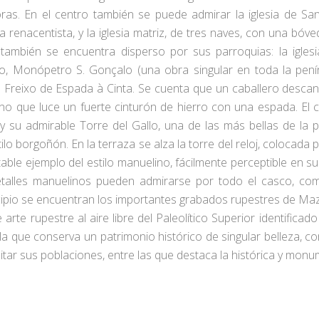
oras. En el centro también se puede admirar la iglesia de San 
ta renacentista, y la iglesia matriz, de tres naves, con una bóv
ambién se encuentra disperso por sus parroquias: la iglesi
so, Monópetro S. Gonçalo (una obra singular en toda la penín
 Freixo de Espada à Cinta. Se cuenta que un caballero desca
resno que luce un fuerte cinturón de hierro con una espada. El
 su admirable Torre del Gallo, una de las más bellas de la pe
lo borgoñón. En la terraza se alza la torre del reloj, colocada
table ejemplo del estilo manuelino, fácilmente perceptible en su 
detalles manuelinos pueden admirarse por todo el casco, co
icipio se encuentran los importantes grabados rupestres de M
 arte rupestre al aire libre del Paleolítico Superior identific
la que conserva un patrimonio histórico de singular belleza, com
sitar sus poblaciones, entre las que destaca la histórica y mon