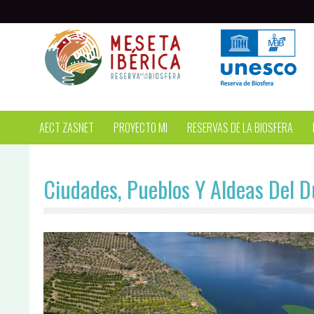
Pasar al contenido principal
AECT ZASNET
PROYECTO MI
RESERVAS DE LA BIOSFERA
Ciudades, Pueblos Y Aldeas Del D