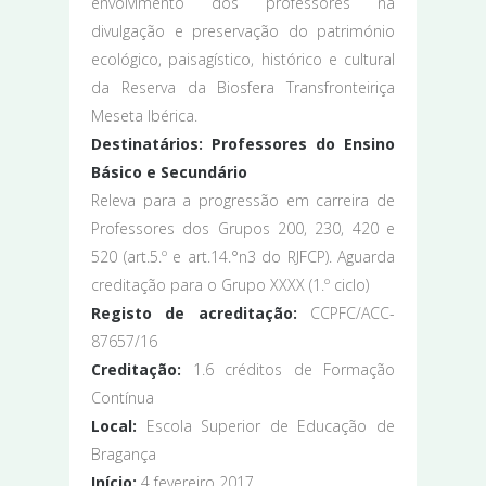
envolvimento dos professores na
divulgação e preservação do património
ecológico, paisagístico, histórico e cultural
da Reserva da Biosfera Transfronteiriça
Meseta Ibérica.
Destinatários
: Professores do Ensino
Básico e Secundário
Releva para a progressão em carreira de
Professores dos Grupos 200, 230, 420 e
520 (art.5.º e art.14.°n3 do RJFCP). Aguarda
creditação para o Grupo XXXX (1.º ciclo)
Registo de acreditação
:
CCPFC/ACC-
87657/16
Creditação
:
1.6 créditos de Formação
Contínua
Local:
Escola Superior de Educação de
Bragança
Início:
4 fevereiro 2017