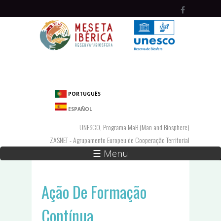
Passar para o conteúdo principal
PORTUGUÊS
ESPAÑOL
UNESCO, Programa MaB (Man and Biosphere)
ZASNET - Agrupamento Europeu de Cooperação Territorial
☰ Menu
Ação De Formação
Contínua