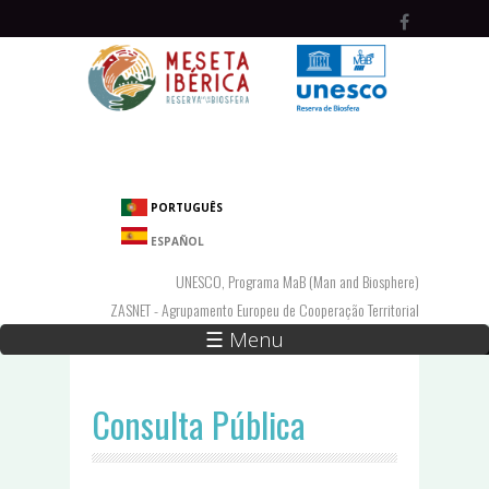
Passar para o conteúdo principal
PORTUGUÊS
ESPAÑOL
UNESCO, Programa MaB (Man and Biosphere)
ZASNET - Agrupamento Europeu de Cooperação Territorial
☰ Menu
Consulta Pública