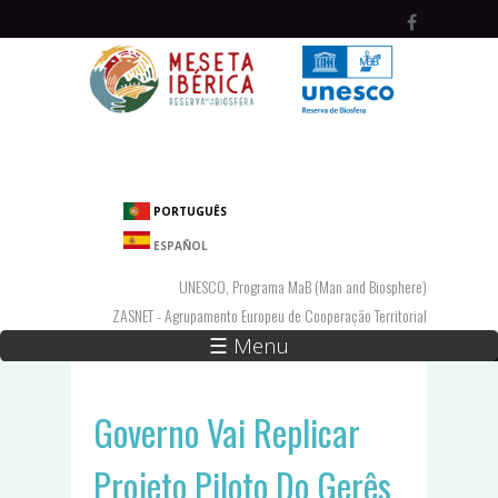
Passar para o conteúdo principal
PORTUGUÊS
ESPAÑOL
UNESCO, Programa MaB (Man and Biosphere)
ZASNET - Agrupamento Europeu de Cooperação Territorial
☰ Menu
Governo Vai Replicar
Projeto Piloto Do Gerês