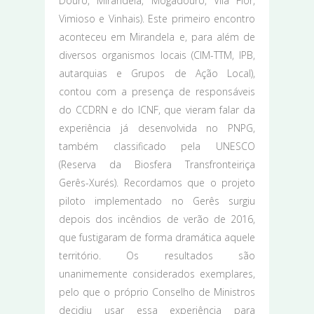
Douro, Mirandela, Mogadouro, Vila Flor,
Vimioso e Vinhais). Este primeiro encontro
aconteceu em Mirandela e, para além de
diversos organismos locais (CIM-TTM, IPB,
autarquias e Grupos de Ação Local),
contou com a presença de responsáveis
do CCDRN e do ICNF, que vieram falar da
experiência já desenvolvida no PNPG,
também classificado pela UNESCO
(Reserva da Biosfera Transfronteiriça
Gerês-Xurés). Recordamos que o projeto
piloto implementado no Gerês surgiu
depois dos incêndios de verão de 2016,
que fustigaram de forma dramática aquele
território. Os resultados são
unanimemente considerados exemplares,
pelo que o próprio Conselho de Ministros
decidiu usar essa experiência para