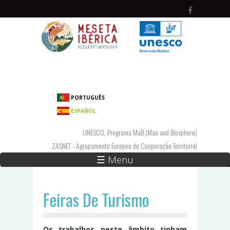
Passar para o conteúdo principal
PORTUGUÊS
ESPAÑOL
UNESCO, Programa MaB (Man and Biosphere)
ZASNET - Agrupamento Europeu de Cooperação Territorial
☰ Menu
Feiras De Turismo
Os trabalhos neste âmbito tinham