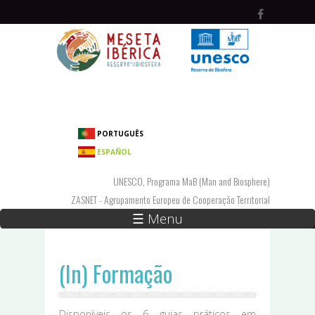
Passar para o conteúdo principal
PORTUGUÊS
ESPAÑOL
UNESCO, Programa MaB (Man and Biosphere)
ZASNET - Agrupamento Europeu de Cooperação Territorial
☰ Menu
(In) Formação
Disponíveis os 6 guias práticos em