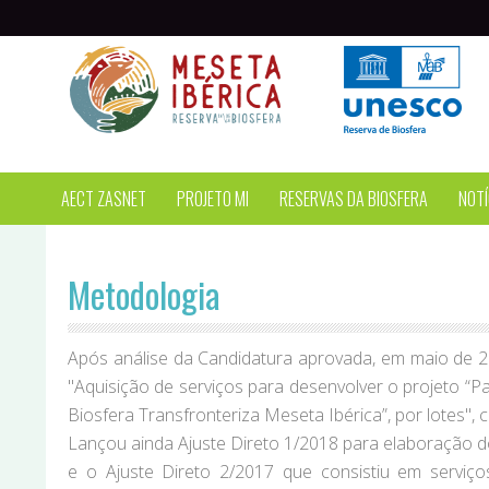
Passar para o conteúdo principal
AECT ZASNET
PROJETO MI
RESERVAS DA BIOSFERA
NOTÍ
Metodologia
Após análise da Candidatura aprovada, em maio de 
"Aquisição de serviços para desenvolver o projeto “P
Biosfera Transfronteriza Meseta Ibérica”, por lotes", 
Lançou ainda Ajuste Direto 1/2018 para elaboração do
e o Ajuste Direto 2/2017 que consistiu em serviç