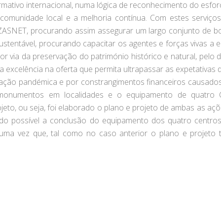
ormativo internacional, numa lógica de reconhecimento do esfo
da comunidade local e a melhoria contínua. Com estes serviç
da ZASNET, procurando assim assegurar um largo conjunto de bo
ustentável, procurando capacitar os agentes e forças vivas a e
por via da preservação do património histórico e natural, pe
 excelência na oferta que permita ultrapassar as expetativas do
ação pandémica e por constrangimentos financeiros causados 
e monumentos em localidades e o equipamento de quatro C
eto, ou seja, foi elaborado o plano e projeto de ambas as açõ
sido possível a conclusão do equipamento dos quatro centros 
 uma vez que, tal como no caso anterior o plano e projeto