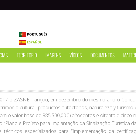
PORTUGUÊS
ESPAÑOL
CIAS
TERRITÓRIO
IMAGENS
VÍDEOS
DOCUMENTOS
MATERI
2017 o ZASNET lançou, em dezembro do mesmo ano o Concurso
atrimonio cultural, productos autóctonos, naturaleza y turism
com o valor base de 885.500,00€ (oitocentos e oitenta e cinco m
 “Plano e Projeto para Implantação da Sinalização Turística da
os técnicos especializados para “Implementação da certif