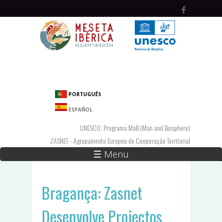
Passar para o conteúdo principal
PORTUGUÊS
ESPAÑOL
UNESCO, Programa MaB (Man and Biosphere)
ZASNET - Agrupamento Europeu de Cooperação Territorial
☰ Menu
Bragança: Zasnet
Desenvolve Projectos