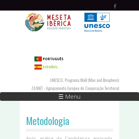
Passar para o conteúdo principal
PORTUGUÊS
ESPAÑOL
UNESCO, Programa MaB (Man and Biosphere)
ZASNET - Agrupamento Europeu de Cooperação Territorial
☰ Menu
Metodologia
Após análise da Candidatura aprovada,