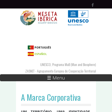
Passar para o conteúdo principal
PORTUGUÊS
ESPAÑOL
UNESCO, Programa MaB (Man and Biosphere)
ZASNET - Agrupamento Europeu de Cooperação Territorial
☰ Menu
A Marca Corporativa
UM TERRITÓRIO, UMA IDENTIDADE,