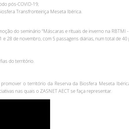
íodo pós-COVID-19;
Biosfera Transfronteiriça Meseta Ibérica.
oção do seminário “Máscaras e rituais de inverno na RBTMI - 
 21 e 28 de novembro, com 5 passagens diárias, num total de 40
as do território.
omover o território da Reserva da Biosfera Meseta Ibérica e 
niciativas nas quais o ZASNET AECT se faça representar.