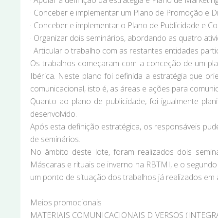
· Apoiar a definição da estratégia e Plano de Market
· Conceber e implementar um Plano de Promoção e Dif
· Conceber e implementar o Plano de Publicidade e C
· Organizar dois seminários, abordando as quatro ativ
· Articular o trabalho com as restantes entidades par
Os trabalhos começaram com a conceção de um plano
Ibérica. Neste plano foi definida a estratégia que 
comunicacional, isto é, as áreas e ações para comunic
Quanto ao plano de publicidade, foi igualmente plan
desenvolvido.
Após esta definição estratégica, os responsáveis pud
de seminários.
No âmbito deste lote, foram realizados dois semi
Máscaras e rituais de inverno na RBTMI, e o segund
um ponto de situação dos trabalhos já realizados em a
Meios promocionais
MATERIAIS COMUNICACIONAIS DIVERSOS (INTEGRA