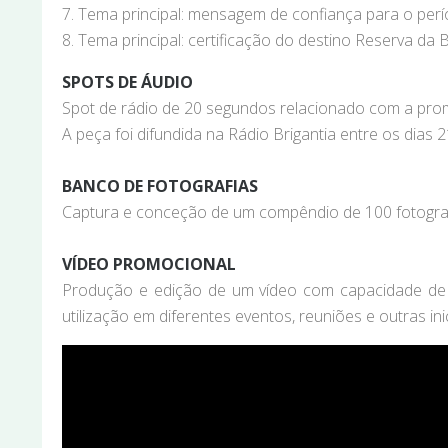
7. Tema principal: mensagem de confiança para o per
8. Tema principal: certificação do destino Reserva da 
SPOTS DE ÁUDIO
Spot de rádio de 20 segundos relacionado com a prom
A peça foi difundida na Rádio Brigantia entre os dias
BANCO DE FOTOGRAFIAS
Captura e conceção de um compêndio de 100 fotografi
VÍDEO PROMOCIONAL
Produção e edição de um vídeo com capacidade de pr
utilização em diferentes eventos, reuniões e outras i