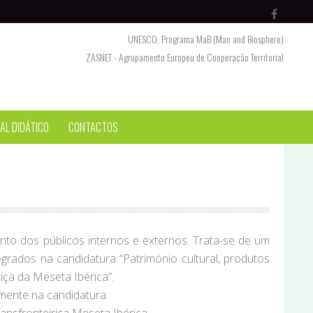
UNESCO, Programa MaB (Man and Biosphere)
ZASNET - Agrupamento Europeu de Cooperação Territorial
AL DIDÁTICO
CONTACTOS
nto dos públicos internos e externos. Trata-se de um
rados na candidatura “Património cultural, produtos
ça da Meseta Ibérica”.
lmente na candidatura: