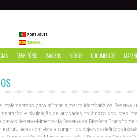
PORTUGUÊS
ESPAÑOL
CIAS
TERRITÓRIO
IMAGENS
VÍDEOS
DOCUMENTOS
MATERI
EOS
implementado para afirmar a marca identitária da Reserva ju
ntação e divulgação de atividades no âmbito dos lotes integ
para o desenvolvimento da Reserva da Biosfera Transfronteiri
 estruturadas com vista a cumprir os objetivos definidos inicia