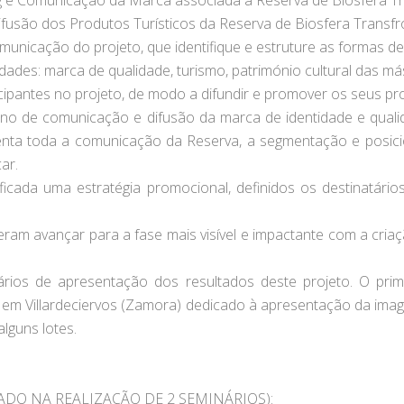
ing e Comunicação da Marca associada à Reserva de Biosfera Tr
usão dos Produtos Turísticos da Reserva de Biosfera Transfro
omunicação do projeto, que identifique e estruture as formas
idades: marca de qualidade, turismo, património cultural das má
ticipantes no projeto, de modo a difundir e promover os seus pr
 de comunicação e difusão da marca de identidade e qualid
orienta toda a comunicação da Reserva, a segmentação e posic
ar.
ificada uma estratégia promocional, definidos os destinatári
eram avançar para a fase mais visível e impactante com a cria
nários de apresentação dos resultados deste projeto. O pr
o em Villardeciervos (Zamora) dedicado à apresentação da im
lguns lotes.
DO NA REALIZAÇÃO DE 2 SEMINÁRIOS):