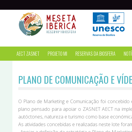
Passar para o conteúdo principal
AECT ZASNET
PROJETO MI
RESERVAS DA BIOSFERA
NOTÍ
PLANO DE COMUNICAÇÃO E VÍD
O Plano de Marketing e Comunicação foi concebido e 
plano pensado para apoiar o ZASNET AECT na impleme
autóctones, natureza e turismo como base económica 
As atividades concebidas e realizadas neste lote foram