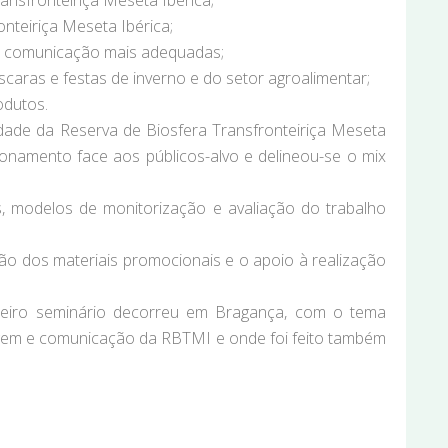
ansfronteiriça Meseta Ibérica;
nteiriça Meseta Ibérica;
 de comunicação mais adequadas;
scaras e festas de inverno e do setor agroalimentar;
odutos.
ade da Reserva de Biosfera Transfronteiriça Meseta
ionamento face aos públicos-alvo e delineou-se o mix
os, modelos de monitorização e avaliação do trabalho
ção dos materiais promocionais e o apoio à realização
imeiro seminário decorreu em Bragança, com o tema
agem e comunicação da RBTMI e onde foi feito também