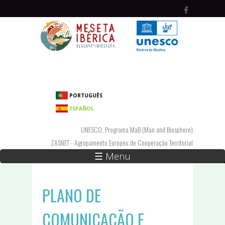
Passar para o conteúdo principal
PORTUGUÊS
ESPAÑOL
UNESCO, Programa MaB (Man and Biosphere)
ZASNET - Agrupamento Europeu de Cooperação Territorial
☰ Menu
PLANO DE
COMUNICAÇÃO E