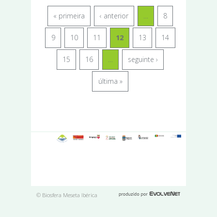
« primeira
‹ anterior
…
8
9
10
11
12
13
14
15
16
…
seguinte ›
última »
© Biosfera Meseta Ibérica