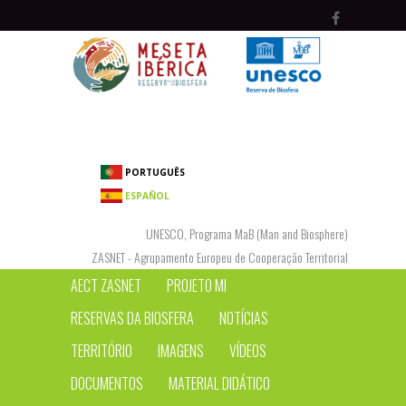
Passar para o conteúdo principal
PORTUGUÊS
ESPAÑOL
UNESCO, Programa MaB (Man and Biosphere)
ZASNET - Agrupamento Europeu de Cooperação Territorial
AECT ZASNET
PROJETO MI
RESERVAS DA BIOSFERA
NOTÍCIAS
TERRITÓRIO
IMAGENS
VÍDEOS
DOCUMENTOS
MATERIAL DIDÁTICO