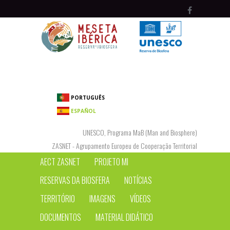
Passar para o conteúdo principal
PORTUGUÊS
ESPAÑOL
UNESCO, Programa MaB (Man and Biosphere)
ZASNET - Agrupamento Europeu de Cooperação Territorial
AECT ZASNET
PROJETO MI
RESERVAS DA BIOSFERA
NOTÍCIAS
TERRITÓRIO
IMAGENS
VÍDEOS
DOCUMENTOS
MATERIAL DIDÁTICO