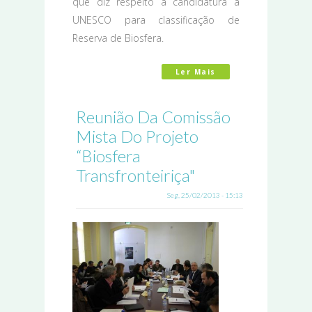
que diz respeito à candidatura à
UNESCO para classificação de
Reserva de Biosfera.
Ler Mais
Acerca De Projeto “
Reunião Da Comissão
Mista Do Projeto
“Biosfera
Transfronteiriça"
Seg, 25/02/2013 - 15:13