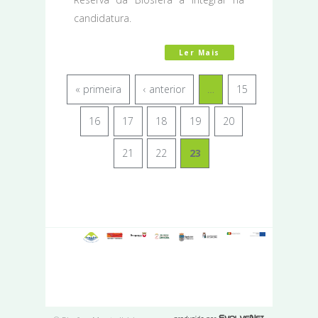
candidatura.
Ler Mais
Acerca De Reunião 
« primeira
‹ anterior
…
15
16
17
18
19
20
21
22
23