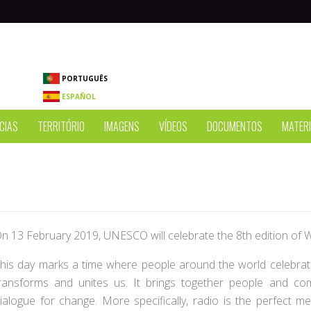
PORTUGUÊS
ESPAÑOL
CIAS
TERRITÓRIO
IMAGENS
VÍDEOS
DOCUMENTOS
MATERI
n 13 February 2019, UNESCO will celebrate the 8th edition of 
his day marks a time where people around the world celebrate
ransforms and unites us. It brings together people and com
ialogue for change. More specifically, radio is the perfect 