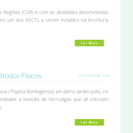
 Regiões (CoR) e com as atividades desenvolvidas
mo um dos AECTs a serem incluídos na brochura,
Ler Mais
Acerca De Broch
todos Físicos.
Ter, 21/08/2018 - 10:56
aboa (Thypha domingensis) em pleno jardim polis, no
ombater a invasão de microalgas que ali crescem,
.
Ler Mais
Acerca De Elimin