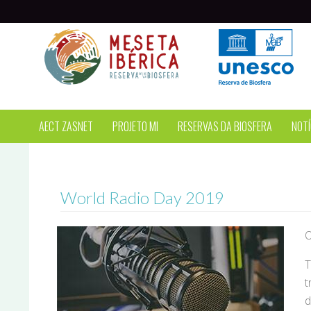
Passar para o conteúdo principal
AECT ZASNET
PROJETO MI
RESERVAS DA BIOSFERA
NOTÍ
World Radio Day 2019
O
T
t
d