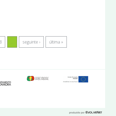
8
…
seguinte ›
última »