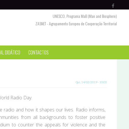
UNESCO, Programa MaB (Man and Biosphere)
ZASNET - Agrupamento Europeu de Cooperação Territorial
AL DIDÁTICO
CONTACTOS
Qui, 14/02/2019 - 10:03
World Radio Day.
 radio and how it shapes our lives. Radio informs,
munities from all backgrounds to foster positive
medium to counter the appeals for violence and the