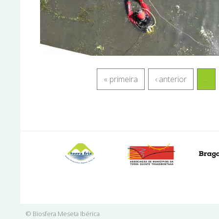
« primeira
‹ anterior
…
© Biosfera Meseta Ibérica