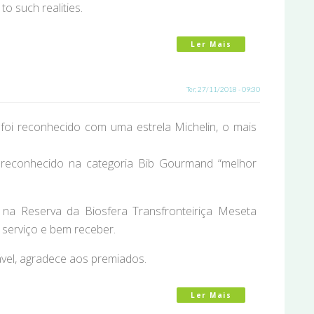
to such realities.
Ler Mais
Acerca De World 
Ter, 27/11/2018 - 09:30
foi reconhecido com uma estrela Michelin, o mais
, reconhecido na categoria Bib Gourmand “melhor
a Reserva da Biosfera Transfronteiriça Meseta
 serviço e bem receber.
ável, agradece aos premiados.
Ler Mais
Acerca De O Guia