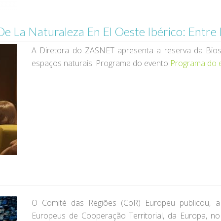
e La Naturaleza En El Oeste Ibérico: Entre
A Diretora do ZASNET apresenta a reserva da Biosf
espaços naturais. Programa do evento
Programa do 
O Comité das Regiões (CoR) Europeu publicou, 
Europeus de Cooperação Territorial, da Europa, n