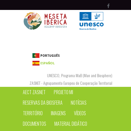
Passar para o conteúdo principal
PORTUGUÊS
ESPAÑOL
UNESCO, Programa MaB (Man and Biosphere)
ZASNET - Agrupamento Europeu de Cooperação Territorial
AECT ZASNET
PROJETO MI
RESERVAS DA BIOSFERA
NOTÍCIAS
TERRITÓRIO
IMAGENS
VÍDEOS
DOCUMENTOS
MATERIAL DIDÁTICO