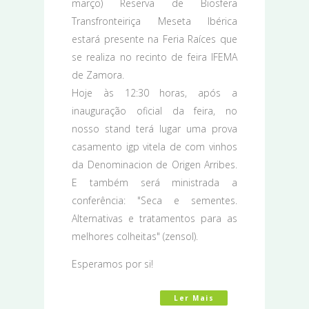
março) Reserva de Biosfera
Transfronteiriça Meseta Ibérica
estará presente na Feria Raíces que
se realiza no recinto de feira IFEMA
de Zamora.
Hoje às 12:30 horas, após a
inauguração oficial da feira, no
nosso stand terá lugar uma prova
casamento igp vitela de com vinhos
da Denominacion de Origen Arribes.
E também será ministrada a
conferência: "Seca e sementes.
Alternativas e tratamentos para as
melhores colheitas" (zensol).
Esperamos por si!
Ler Mais
Acerca De A Reserva