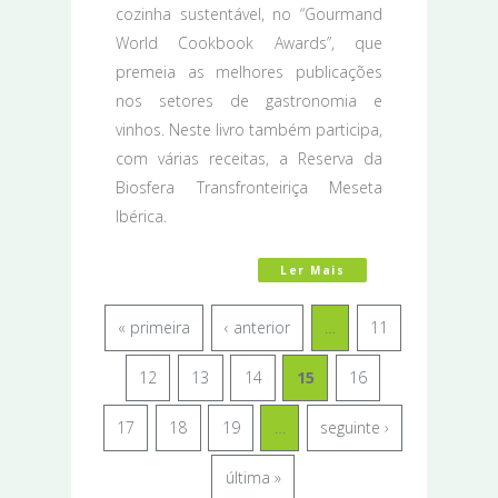
cozinha sustentável, no “Gourmand
World Cookbook Awards”, que
premeia as melhores publicações
nos setores de gastronomia e
vinhos. Neste livro também participa,
com várias receitas, a Reserva da
Biosfera Transfronteiriça Meseta
Ibérica.
Ler Mais
Acerca De Livro De
« primeira
‹ anterior
…
11
12
13
14
15
16
17
18
19
…
seguinte ›
última »