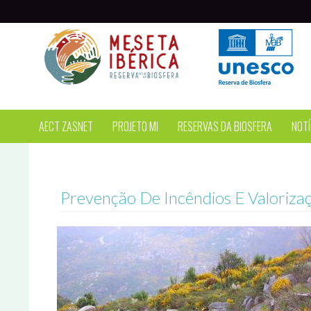
Passar para o conteúdo principal
AECT ZASNET
PROJETO MI
RESERVAS DA BIOSFERA
NOTÍ
Prevenção De Incêndios E Valorizaç