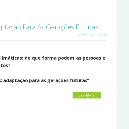
aptação Para As Gerações Futuras”
Sex, 09/12/2016 - 14:14
climáticas: de que forma podem as pessoas e
itos?
s: adaptação para as gerações futuras”
Ler Mais
Acerca De Declar