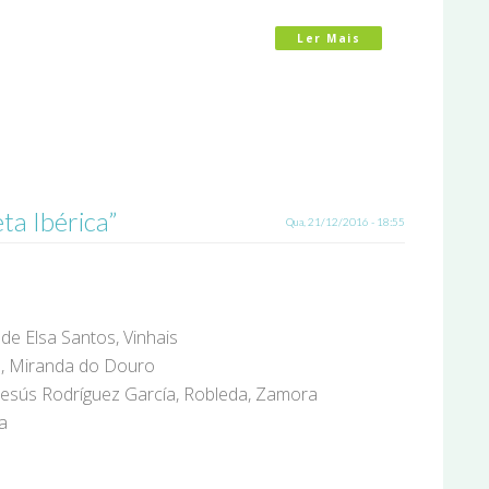
Ler Mais
Acerca De Ação 
a Ibérica”
Qua, 21/12/2016 - 18:55
de Elsa Santos, Vinhais
jo, Miranda do Douro
Jesús Rodríguez García, Robleda, Zamora
a