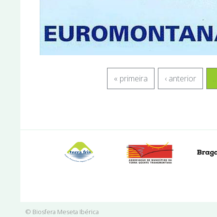
« primeira
‹ anterior
© Biosfera Meseta Ibérica