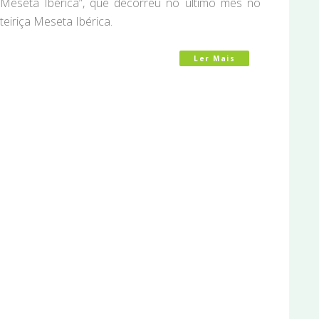
Meseta Ibérica”, que decorreu no último mês no
teiriça Meseta Ibérica.
Ler Mais
Acerca De Criado