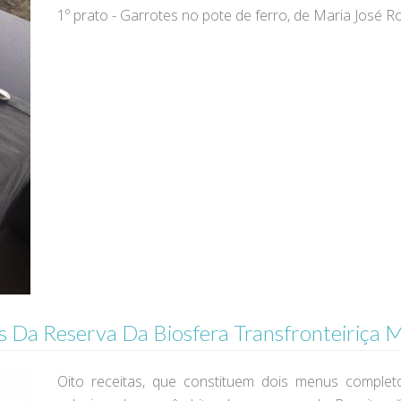
1º prato - Garrotes no pote de ferro, de Maria José R
Da Reserva Da Biosfera Transfronteiriça M
Oito receitas, que constituem dois menus completo