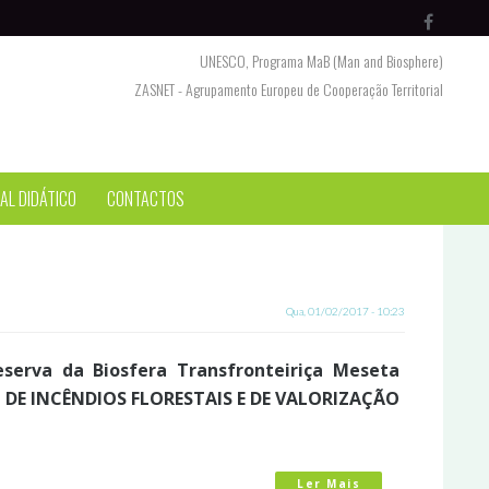
UNESCO, Programa MaB (Man and Biosphere)
ZASNET - Agrupamento Europeu de Cooperação Territorial
AL DIDÁTICO
CONTACTOS
Qua, 01/02/2017 - 10:23
serva da Biosfera Transfronteiriça Meseta
O DE INCÊNDIOS FLORESTAIS E DE VALORIZAÇÃO
Ler Mais
Acerca De Preven