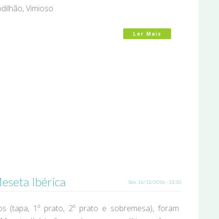
odilhão, Vimioso
Ler Mais
Acerca De Listag
eseta Ibérica
Sex, 16/12/2016 - 13:10
s (tapa, 1º prato, 2º prato e sobremesa), foram