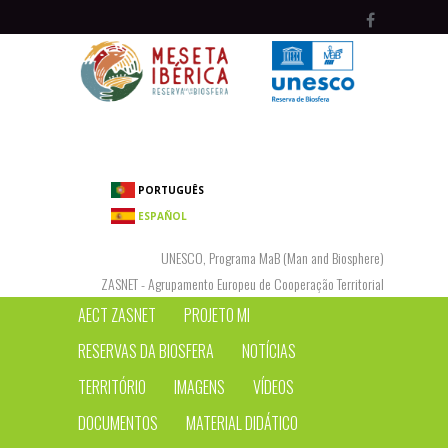
Passar para o conteúdo principal
PORTUGUÊS
ESPAÑOL
UNESCO, Programa MaB (Man and Biosphere)
ZASNET - Agrupamento Europeu de Cooperação Territorial
AECT ZASNET
PROJETO MI
RESERVAS DA BIOSFERA
NOTÍCIAS
TERRITÓRIO
IMAGENS
VÍDEOS
DOCUMENTOS
MATERIAL DIDÁTICO