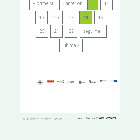
« primeira
‹ anterior
…
14
15
16
17
18
19
20
21
22
seguinte ›
última »
© Biosfera Meseta Ibérica
Páginas